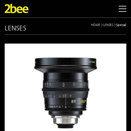
SET
CAMERAS
LENSES
SUPPORTS
ACCESSORIES
LIMITED
INF
HOME > LENSES
>
Special
LENSES