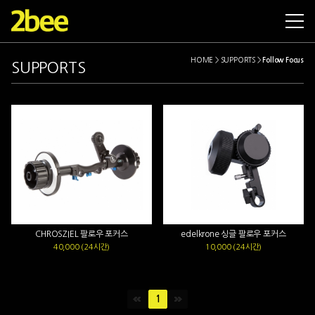
SET
CAMERAS
LENSES
SUPPORTS
ACCESSORIES
LIMITED
INF
HOME > SUPPORTS
>
Follow Focus
SUPPORTS
CHROSZIEL 팔로우 포커스
edelkrone 싱글 팔로우 포커스
40,000 (24시간)
10,000 (24시간)
1