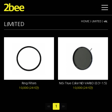
SET
CAMERAS
LENSES
SUPPORTS
ACCESSORIES
LIMITED
INF
HOME > LIMITED
>
etc.
LIMITED
Ring Filters
NiSi True Color ND-VARIO (0.3~1.5)
10,000 (24시간)
10,000 (24시간)
1